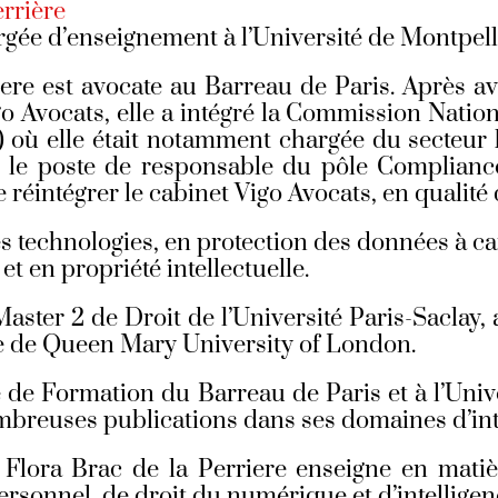
errière
rgée d’enseignement à l’Université de Montpell
ere est avocate au Barreau de Paris. Après avo
o Avocats, elle a intégré la Commission Nation
) où elle était notamment chargée du secteur b
é le poste de responsable du pôle Complianc
 réintégrer le cabinet Vigo Avocats, en qualité
es technologies, en protection des données à c
e et en propriété intellectuelle.
aster 2 de Droit de l’Université Paris-Saclay,
lle de Queen Mary University of London.
e de Formation du Barreau de Paris et à l’Univ
ombreuses publications dans ses domaines d’in
 Flora Brac de la Perriere enseigne en matiè
rsonnel, de droit du numérique et d’intelligence